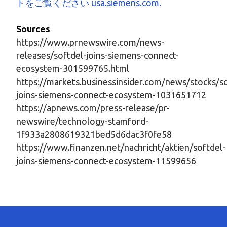
トをご覧ください usa.siemens.com.
Sources
https://www.prnewswire.com/news-
releases/softdel-joins-siemens-connect-
ecosystem-301599765.html
https://markets.businessinsider.com/news/stocks/so
joins-siemens-connect-ecosystem-1031651712
https://apnews.com/press-release/pr-
newswire/technology-stamford-
1f933a2808619321bed5d6dac3f0fe58
https://www.finanzen.net/nachricht/aktien/softdel-
joins-siemens-connect-ecosystem-11599656