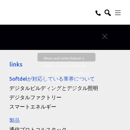
Please wait while flipbook is
links
loading. For more related info,
FAQs and issues please refer to
Softdelが対応している業界について
DearFlip WordPress Flipbook
デジタルビルディングとデジタル照明
Plugin Help
documentation.
デジタルファクトリー
スマートエネルギー
製品
通信プロトコルスタック