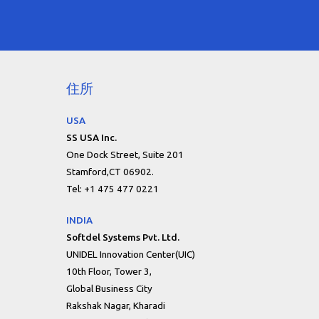
住所
USA
SS USA Inc.
One Dock Street, Suite 201
Stamford,CT 06902.
Tel: +1 475 477 0221
INDIA
Softdel Systems Pvt. Ltd.
UNIDEL Innovation Center(UIC)
10th Floor, Tower 3,
Global Business City
Rakshak Nagar, Kharadi