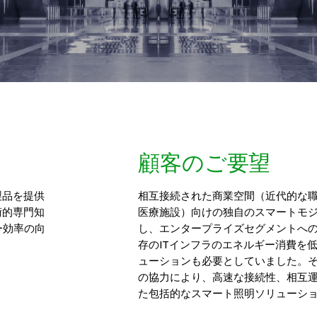
顧客のご要望
製品を提供
相互接続された商業空間（近代的な
術的専門知
医療施設）向けの独自のスマートモ
ー効率の向
し、エンタープライズセグメントへ
存のITインフラのエネルギー消費を
ューションも必要としていました。それ
の協力により、高速な接続性、相互
た包括的なスマート照明ソリューシ