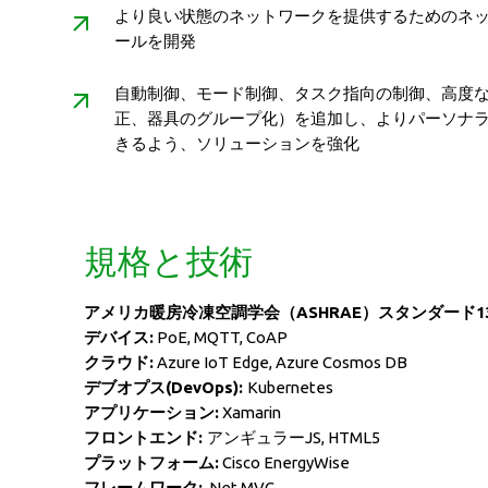
より良い状態のネットワークを提供するためのネ
ールを開発
自動制御、モード制御、タスク指向の制御、高度
正、器具のグループ化）を追加し、よりパーソナ
きるよう、ソリューションを強化
規格と技術
アメリカ暖房冷凍空調学会（ASHRAE）スタンダード135-
デバイス:
PoE, MQTT, CoAP
クラウド:
Azure IoT Edge, Azure Cosmos DB
デブオプス(DevOps):
Kubernetes
アプリケーション:
Xamarin
フロントエンド:
アンギュラーJS
, HTML5
プラットフォーム:
Cisco EnergyWise
フレームワーク:
.Net MVC